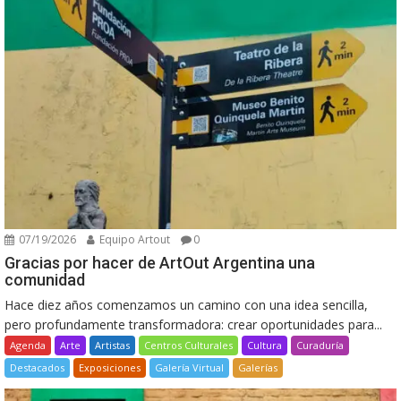
07/19/2026
Equipo Artout
0
Gracias por hacer de ArtOut Argentina una
comunidad
Hace diez años comenzamos un camino con una idea sencilla,
pero profundamente transformadora: crear oportunidades para...
Agenda
Arte
Artistas
Centros Culturales
Cultura
Curaduría
Destacados
Exposiciones
Galería Virtual
Galerías