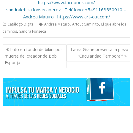
https://www.facebook.com/
sandraleticia.fonsecaperez Teléfono: +5491168550910 –
Andrea Maturo https://www.art-out.com/
,
,
Catálogo Digital
Andrea Maturo
Artout Caminito
El que abre los
,
caminos
Sandra Fonseca
Navegación
Luto en fondo de bikini por
Laura Grané presenta la pieza
de
muerte del creador de Bob
“Circularidad Temporal”
entradas
Esponja