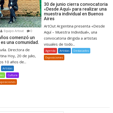
30 de junio cierra convocatoria
«Desde Aquí» para realizar una
muestra individual en Buenos
Aires
ArtOut Argentina presenta «Desde
Equipo Artout
0
Aquí – Muestra Individual», una
 años comenzó un
convocatoria dirigida a artistas
 es una comunidad.
visuales de todo...
Avila. Directora de
Agenda
Artistas
Destacados
ina Hoy, 20 de julio,
Exposiciones
s 10 años de...
Artistas
les
Cultura
xposiciones