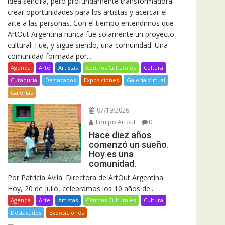
idea sencilla, pero profundamente transformadora:
crear oportunidades para los artistas y acercar el
arte a las personas. Con el tiempo entendimos que
ArtOut Argentina nunca fue solamente un proyecto
cultural. Fue, y sigue siendo, una comunidad. Una
comunidad formada por...
Agenda
Arte
Artistas
Centros Culturales
Cultura
Curaduría
Destacados
Exposiciones
Galería Virtual
Galerías
07/19/2026
Equipo Artout
0
Hace diez años
comenzó un sueño.
Hoy es una
comunidad.
Por Patricia Avila. Directora de ArtOut Argentina
Hoy, 20 de julio, celebramos los 10 años de...
Agenda
Arte
Artistas
Centros Culturales
Cultura
Destacados
Exposiciones