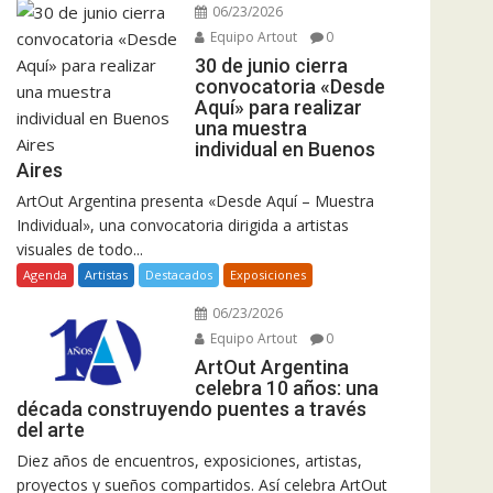
06/23/2026
Equipo Artout
0
30 de junio cierra
convocatoria «Desde
Aquí» para realizar
una muestra
individual en Buenos
Aires
ArtOut Argentina presenta «Desde Aquí – Muestra
Individual», una convocatoria dirigida a artistas
visuales de todo...
Agenda
Artistas
Destacados
Exposiciones
06/23/2026
Equipo Artout
0
ArtOut Argentina
celebra 10 años: una
década construyendo puentes a través
del arte
Diez años de encuentros, exposiciones, artistas,
proyectos y sueños compartidos. Así celebra ArtOut