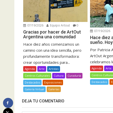
07/19/2026
Equipo Artout
0
07/19/2026
Gracias por hacer de ArtOut
Argentina una comunidad
Hace diez
sueño. Hoy
Hace diez años comenzamos un
Por Patricia 
camino con una idea sencilla, pero
ArtOut Argent
profundamente transformadora:
celebramos lo
crear oportunidades para...
Agenda
Arte
Agenda
Arte
Artistas
Centros Cultura
Centros Culturales
Cultura
Curaduría
Destacados
E
Destacados
Exposiciones
Galería Virtual
Galerías
DEJA TU COMENTARIO