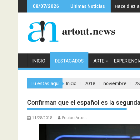
Saltar
Hace diez 
08/07/2026
Últimas Noticias
al
contenido
INICIO
DESTACADOS
ARTE
EXPERIENCI
Tu estas aquí
Inicio
2018
noviembre
28
Confirman que el español es la segund
11/28/2018
Equipo Artout