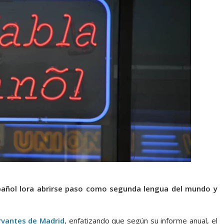
español lora abrirse paso como segunda lengua del mundo y
rvantes de Madrid
, enfatizando que según su informe anual, el