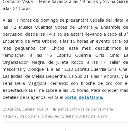
Contacto Visual – Mene Savasta a las 19 horas y Silvina Garré
a las 21 horas.
A las 11 horas del domingo se presentará Capella del Plata, a
las 12 Música Quántica Voces de Cámara & Ensamble de
percusión, desde las 14 a 19 se estará llevando a cabo el 3°
Encuentro de Arte Urbano, a las 16 horas un evento para los
más pequeños con ¡Chicos este mes descubrimos la
remolacha!, a las 16 Espritu Guerrlla Girls. Cine: La
Organización Negra, de Julieta Rocco, a las 17 Taller de
máscaras y Diosque II, a las 18.30 Espritu Guerrila Girls. Cine:
Las lindas, de Melisa Liebenthal, La Sub 21 a las 19 horas, y la
Fena Della Maggiora, cerrando con broche de oro con el
espectáculo Luar na Lubre a las 20 horas. Para conocer más
detalles de la agenda, visita el
portal de la Usina
.
,
,
Agenda
Cultura
Música
Banda Sinfónica de Gendarmería
,
,
,
,
Nacional
De Coltrane
Sidney Becht
Stefano Di Battista
Usina