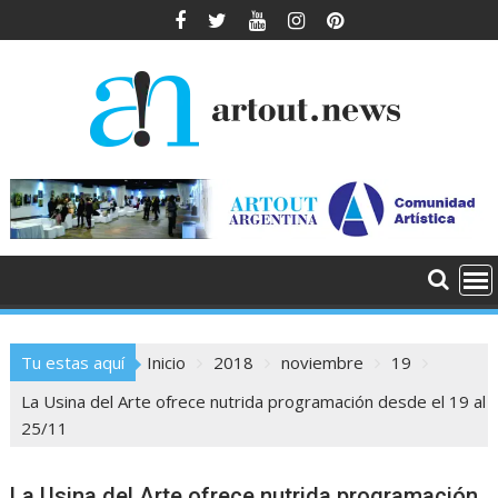
Saltar
al
contenido
Tu estas aquí
Inicio
2018
noviembre
19
La Usina del Arte ofrece nutrida programación desde el 19 al
25/11
La Usina del Arte ofrece nutrida programación