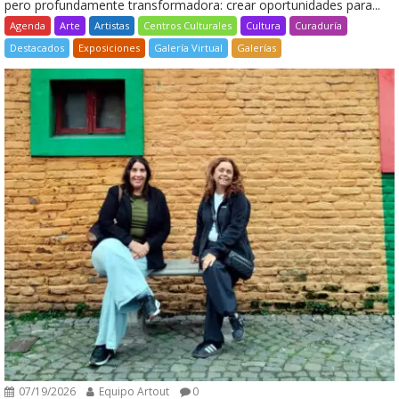
pero profundamente transformadora: crear oportunidades para...
Agenda
Arte
Artistas
Centros Culturales
Cultura
Curaduría
Destacados
Exposiciones
Galería Virtual
Galerías
07/19/2026
Equipo Artout
0