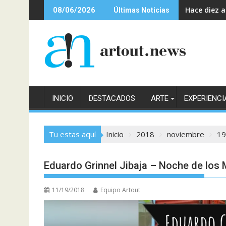
Saltar
Hace diez 
08/06/2026
Últimas Noticias
al
contenido
INICIO
DESTACADOS
ARTE
EXPERIENCI
Tu estas aquí
Inicio
2018
noviembre
19
Eduardo Grinnel Jibaja – Noche de los
11/19/2018
Equipo Artout