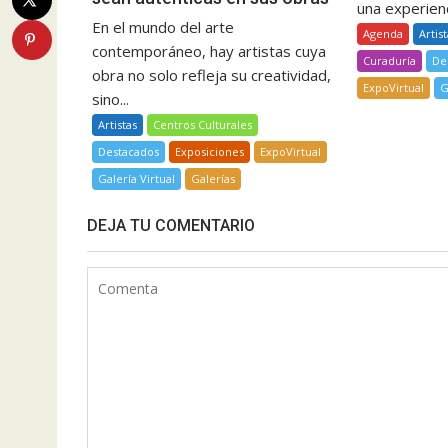
una experienci
En el mundo del arte
Agenda
Artis
contemporáneo, hay artistas cuya
Curaduría
De
obra no solo refleja su creatividad,
ExpoVirtual
G
sino...
Artistas
Centros Culturales
Destacados
Exposiciones
ExpoVirtual
Galería Virtual
Galerías
DEJA TU COMENTARIO