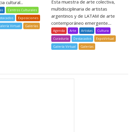
Esta muestra de arte colectiva,
a cultural...
multidisciplinaria de artistas
tas
Centros Culturales
argentinos y de LATAM de arte
stacados
Exposiciones
contemporáneo emergente....
alería Virtual
Galerías
Agenda
Arte
Artistas
Cultura
Curaduría
Destacados
ExpoVirtual
Galería Virtual
Galerías