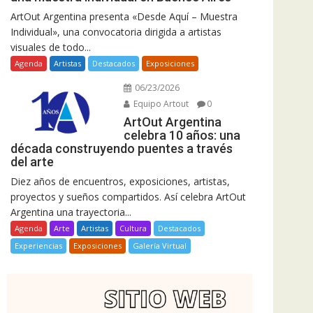
ArtOut Argentina presenta «Desde Aquí – Muestra
Individual», una convocatoria dirigida a artistas
visuales de todo...
Agenda
Artistas
Destacados
Exposiciones
06/23/2026
Equipo Artout
0
ArtOut Argentina
celebra 10 años: una
década construyendo puentes a través
del arte
Diez años de encuentros, exposiciones, artistas,
proyectos y sueños compartidos. Así celebra ArtOut
Argentina una trayectoria...
Agenda
Arte
Artistas
Cultura
Destacados
Experiencias
Exposiciones
Galería Virtual