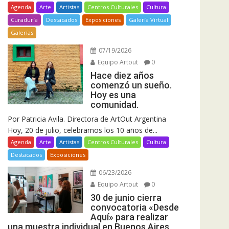
Agenda
Arte
Artistas
Centros Culturales
Cultura
Curaduría
Destacados
Exposiciones
Galería Virtual
Galerías
07/19/2026
Equipo Artout
0
Hace diez años
comenzó un sueño.
Hoy es una
comunidad.
Por Patricia Avila. Directora de ArtOut Argentina
Hoy, 20 de julio, celebramos los 10 años de...
Agenda
Arte
Artistas
Centros Culturales
Cultura
Destacados
Exposiciones
06/23/2026
Equipo Artout
0
30 de junio cierra
convocatoria «Desde
Aquí» para realizar
una muestra individual en Buenos Aires