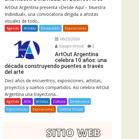
ArtOut Argentina presenta «Desde Aquí – Muestra
Individual», una convocatoria dirigida a artistas
visuales de todo...
Agenda
Artistas
Destacados
Exposiciones
06/23/2026
Equipo Artout
0
ArtOut Argentina
celebra 10 años: una
década construyendo puentes a través
del arte
Diez años de encuentros, exposiciones, artistas,
proyectos y sueños compartidos. Así celebra ArtOut
Argentina una trayectoria...
Agenda
Arte
Artistas
Cultura
Destacados
Experiencias
Exposiciones
Galería Virtual