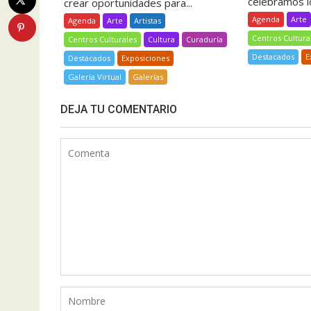
celebramos lo
crear oportunidades para...
Agenda
Arte
Agenda
Arte
Artistas
Centros Cultura
Centros Culturales
Cultura
Curaduría
Destacados
E
Destacados
Exposiciones
Galería Virtual
Galerías
DEJA TU COMENTARIO