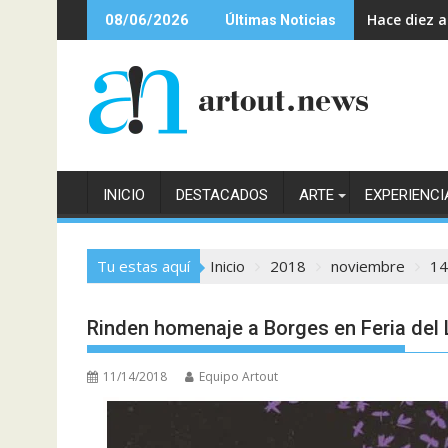
Saltar
Hace diez 
08/06/2026
Últimas Noticias
al
contenido
INICIO
DESTACADOS
ARTE
EXPERIENCI
Tu estas aquí
Inicio
2018
noviembre
14
Rinden homenaje a Borges en Feria del 
11/14/2018
Equipo Artout