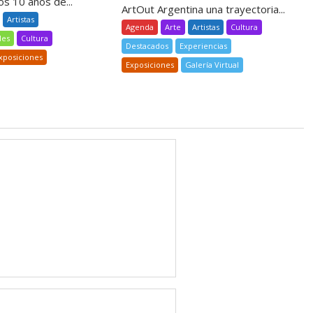
s 10 años de...
ArtOut Argentina una trayectoria...
Artistas
Agenda
Arte
Artistas
Cultura
les
Cultura
Destacados
Experiencias
xposiciones
Exposiciones
Galería Virtual