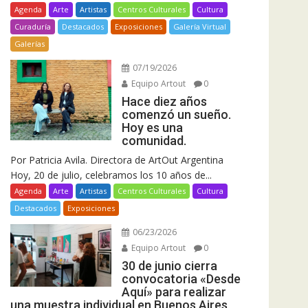
Agenda
Arte
Artistas
Centros Culturales
Cultura
Curaduría
Destacados
Exposiciones
Galería Virtual
Galerías
07/19/2026
Equipo Artout
0
Hace diez años
comenzó un sueño.
Hoy es una
comunidad.
Por Patricia Avila. Directora de ArtOut Argentina
Hoy, 20 de julio, celebramos los 10 años de...
Agenda
Arte
Artistas
Centros Culturales
Cultura
Destacados
Exposiciones
06/23/2026
Equipo Artout
0
30 de junio cierra
convocatoria «Desde
Aquí» para realizar
una muestra individual en Buenos Aires