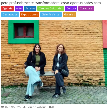
pero profundamente transformadora: crear oportunidades para...
Agenda
Arte
Artistas
Centros Culturales
Cultura
Curaduría
Destacados
Exposiciones
Galería Virtual
Galerías
07/19/2026
Equipo Artout
0