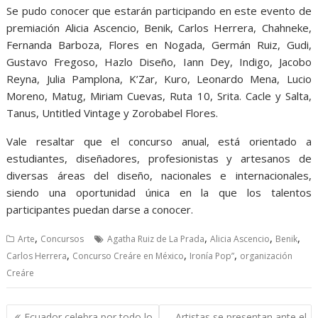
Se pudo conocer que estarán participando en este evento de
premiación Alicia Ascencio, Benik, Carlos Herrera, Chahneke,
Fernanda Barboza, Flores en Nogada, Germán Ruiz, Gudi,
Gustavo Fregoso, Hazlo Diseño, Iann Dey, Indigo, Jacobo
Reyna, Julia Pamplona, K’Zar, Kuro, Leonardo Mena, Lucio
Moreno, Matug, Miriam Cuevas, Ruta 10, Srita. Cacle y Salta,
Tanus, Untitled Vintage y Zorobabel Flores.
Vale resaltar que el concurso anual, está orientado a
estudiantes, diseñadores, profesionistas y artesanos de
diversas áreas del diseño, nacionales e internacionales,
siendo una oportunidad única en la que los talentos
participantes puedan darse a conocer.
,
,
,
,
Arte
Concursos
Agatha Ruiz de La Prada
Alicia Ascencio
Benik
,
,
,
Carlos Herrera
Concurso Creáre en México
Ironía Pop”
organización
Creáre
Navegación
Ecuador celebra por todo lo
Artistas se presentan ante el