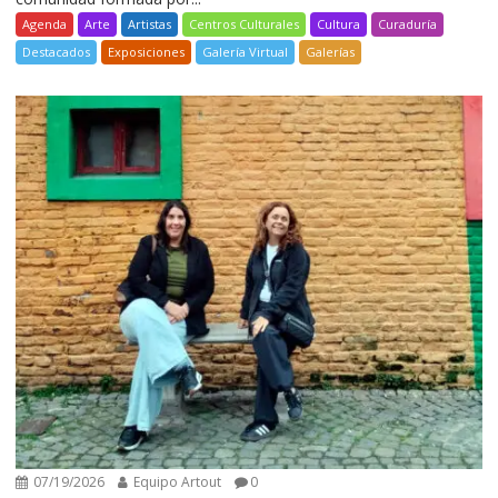
Agenda
Arte
Artistas
Centros Culturales
Cultura
Curaduría
Destacados
Exposiciones
Galería Virtual
Galerías
07/19/2026
Equipo Artout
0