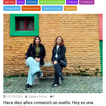
Agenda
Arte
Artistas
Centros Culturales
Cultura
Curaduría
Destacados
Exposiciones
Galería Virtual
Galerías
07/19/2026
Equipo Artout
0
Hace diez años comenzó un sueño. Hoy es una