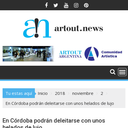
Saltar
al
contenido
Tu estas aquí
Inicio
2018
noviembre
2
En Córdoba podrán deleitarse con unos helados de lujo
En Córdoba podrán deleitarse con unos
helados de lujo