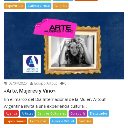
ExpoVirtual
Galería Virtual
Galerías
03/04/2025
Equipo Artout
0
«Arte, Mujeres y Vino»
En el marco del Día Internacional de la Mujer, Artout
Argentina invita a una experiencia cultural...
Agenda
Artistas
Centros Culturales
Curaduría
Destacados
Exposiciones
ExpoVirtual
Galería Virtual
Galerías