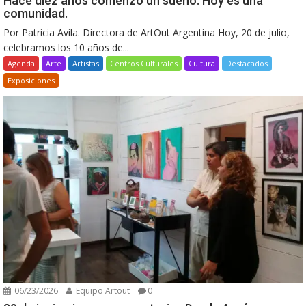
Hace diez años comenzó un sueño. Hoy es una
comunidad.
Por Patricia Avila. Directora de ArtOut Argentina Hoy, 20 de julio,
celebramos los 10 años de...
Agenda
Arte
Artistas
Centros Culturales
Cultura
Destacados
Exposiciones
06/23/2026
Equipo Artout
0