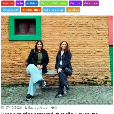
Agenda
Arte
Artistas
Centros Culturales
Cultura
Curaduría
Destacados
Exposiciones
Galería Virtual
Galerías
07/19/2026
Equipo Artout
0