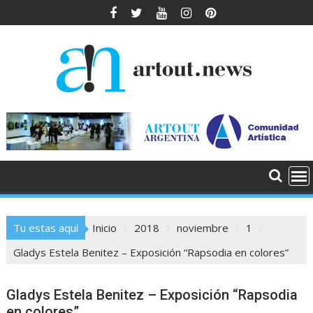
Saltar
al
contenido
Tu estas aquí
Inicio
2018
noviembre
1
Gladys Estela Benitez – Exposición “Rapsodia en colores”
Gladys Estela Benitez – Exposición “Rapsodia
en colores”