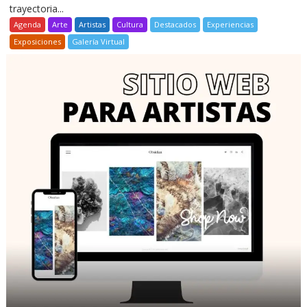
trayectoria...
Agenda
Arte
Artistas
Cultura
Destacados
Experiencias
Exposiciones
Galería Virtual