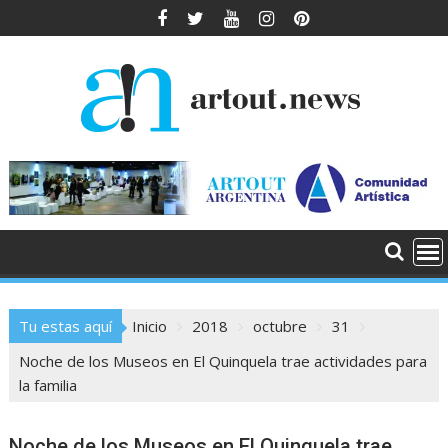
Saltar
al
contenido
Tu estas aquí
Inicio
2018
octubre
31
Noche de los Museos en El Quinquela trae actividades para
la familia
Noche de los Museos en El Quinquela trae