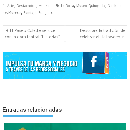
,
,
,
,
Arte
Destacados
Museos
La Boca
Museo Quinquela
Noche de
,
los Museos
Santiago Stagnaro
Navegación
El Paseo Colette se luce
Descubre la tradición de
de
con la obra teatral “Historias”
celebrar el Halloween
entradas
Entradas relacionadas