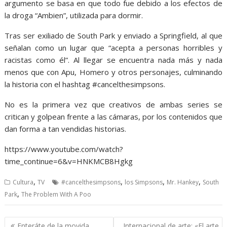
argumento se basa en que todo fue debido a los efectos de
la droga “Ambien”, utilizada para dormir.
Tras ser exiliado de South Park y enviado a Springfield, al que
señalan como un lugar que “acepta a personas horribles y
racistas como él”. Al llegar se encuentra nada más y nada
menos que con Apu, Homero y otros personajes, culminando
la historia con el hashtag #cancelthesimpsons.
No es la primera vez que creativos de ambas series se
critican y golpean frente a las cámaras, por los contenidos que
dan forma a tan vendidas historias.
https://www.youtube.com/watch?
time_continue=6&v=HNKMCB8Hgkg
,
,
,
,
Cultura
TV
#cancelthesimpsons
los Simpsons
Mr. Hankey
South
,
Park
The Problem With A Poo
Navegación
Enteráte de la movida
Internacional de arte: «El arte