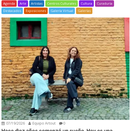
Agenda
Arte
Artistas
Centros Culturales
Cultura
Curaduría
Destacados
Exposiciones
Galería Virtual
Galerías
07/19/2026
Equipo Artout
0
Hace diez años comenzó un sueño. Hoy es una