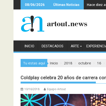
Saltar
Hace diez 
08/06/2026
Últimas Noticias
al
contenido
INICIO
DESTACADOS
ARTE
EXPERIENCI
Tu estas aquí
Inicio
2018
octubre
16
Coldplay celebra 20 años de carrera c
10/16/2018
Equipo Artout