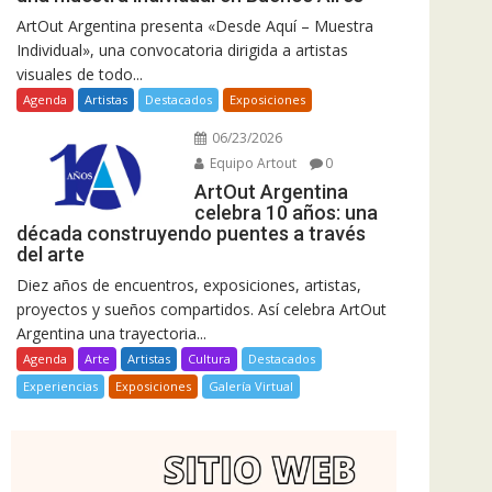
ArtOut Argentina presenta «Desde Aquí – Muestra
Individual», una convocatoria dirigida a artistas
visuales de todo...
Agenda
Artistas
Destacados
Exposiciones
06/23/2026
Equipo Artout
0
ArtOut Argentina
celebra 10 años: una
década construyendo puentes a través
del arte
Diez años de encuentros, exposiciones, artistas,
proyectos y sueños compartidos. Así celebra ArtOut
Argentina una trayectoria...
Agenda
Arte
Artistas
Cultura
Destacados
Experiencias
Exposiciones
Galería Virtual