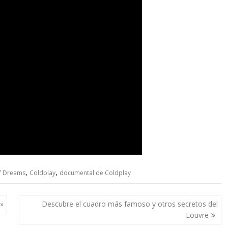
,
,
Of Dreams
Coldplay
documental de Coldplay
e»
Descubre el cuadro más famoso y otros secretos del
Louvre