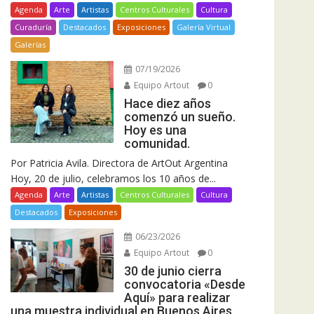
Agenda
Arte
Artistas
Centros Culturales
Cultura
Curaduría
Destacados
Exposiciones
Galería Virtual
Galerías
07/19/2026
Equipo Artout
0
Hace diez años
comenzó un sueño.
Hoy es una
comunidad.
Por Patricia Avila. Directora de ArtOut Argentina
Hoy, 20 de julio, celebramos los 10 años de...
Agenda
Arte
Artistas
Centros Culturales
Cultura
Destacados
Exposiciones
06/23/2026
Equipo Artout
0
30 de junio cierra
convocatoria «Desde
Aquí» para realizar
una muestra individual en Buenos Aires