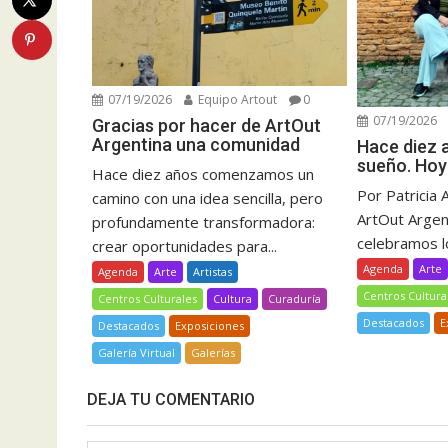
07/19/2026
Equipo Artout
0
07/19/2026
Gracias por hacer de ArtOut
Argentina una comunidad
Hace diez
sueño. Hoy
Hace diez años comenzamos un
Por Patricia 
camino con una idea sencilla, pero
ArtOut Argent
profundamente transformadora:
celebramos lo
crear oportunidades para...
Agenda
Arte
Agenda
Arte
Artistas
Centros Cultura
Centros Culturales
Cultura
Curaduría
Destacados
E
Destacados
Exposiciones
Galería Virtual
Galerías
DEJA TU COMENTARIO