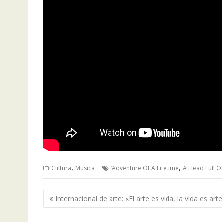
,
,
Cultura
Música
‘Adventure Of A Lifetime
A Head Full 
Navegación
Internacional de arte: «El arte es vida, la vida es art
de
entradas