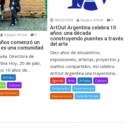
06/23/2026
Equipo Artout
0
ArtOut Argentina celebra 10
años: una década
Equipo Artout
0
construyendo puentes a través
 años comenzó un
del arte
 es una comunidad.
Diez años de encuentros,
Avila. Directora de
exposiciones, artistas, proyectos y
ina Hoy, 20 de julio,
sueños compartidos. Así celebra
s 10 años de...
ArtOut Argentina una trayectoria...
Artistas
Agenda
Arte
Artistas
Cultura
les
Cultura
Destacados
Experiencias
xposiciones
Exposiciones
Galería Virtual