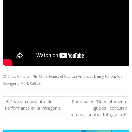
,
,
,
,
Cine
Cultura
Chris Evans
el Capitán América
Jimmy Fallon
los
,
Avengers
Mark Ruffalo
Navegación
Realizan encuentro de
Participá en “Diferentemente
de
Performance en la Patagonia
Iguales”: concurso
entradas
internacional de fotografía