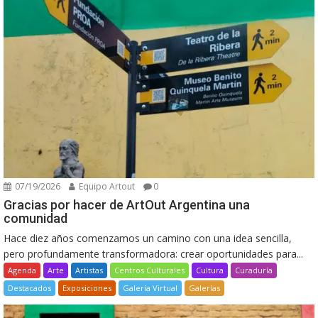
07/19/2026
Equipo Artout
0
Gracias por hacer de ArtOut Argentina una
comunidad
Hace diez años comenzamos un camino con una idea sencilla,
pero profundamente transformadora: crear oportunidades para...
Agenda
Arte
Artistas
Centros Culturales
Cultura
Curaduría
Destacados
Exposiciones
Galería Virtual
Galerías