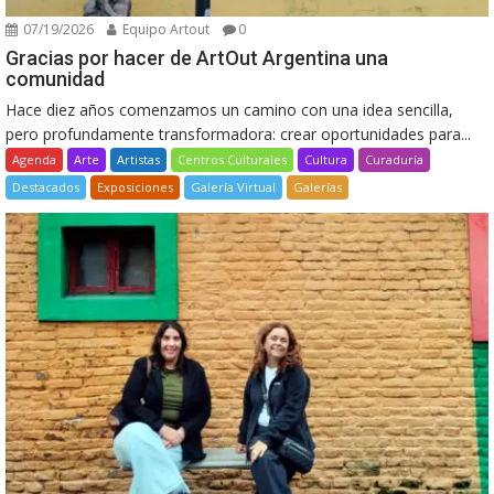
07/19/2026
Equipo Artout
0
Gracias por hacer de ArtOut Argentina una
comunidad
Hace diez años comenzamos un camino con una idea sencilla,
pero profundamente transformadora: crear oportunidades para...
Agenda
Arte
Artistas
Centros Culturales
Cultura
Curaduría
Destacados
Exposiciones
Galería Virtual
Galerías