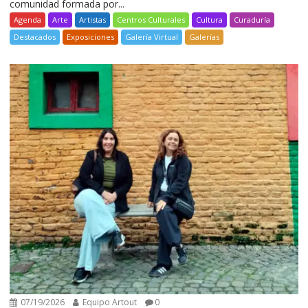
comunidad formada por...
Agenda
Arte
Artistas
Centros Culturales
Cultura
Curaduría
Destacados
Exposiciones
Galería Virtual
Galerías
07/19/2026
Equipo Artout
0