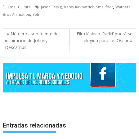
,
,
,
,
Cine
Cultura
Jason Reisig
Karey Kirkpatrick
Smallfoot
Warners
,
Bros Animation
Yeti
Navegación
Números son fuente de
Film lésbico ‘Rafiki’ podrá ser
de
inspiración de Johnny
elegida para los Oscar
entradas
Descamps
Entradas relacionadas