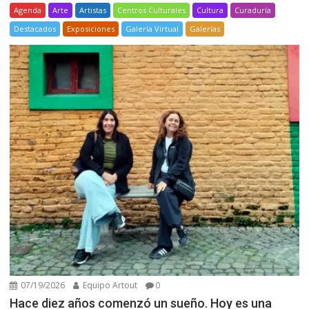
Agenda
Arte
Artistas
Centros Culturales
Cultura
Curaduría
Destacados
Exposiciones
Galería Virtual
Galerías
07/19/2026
Equipo Artout
0
Hace diez años comenzó un sueño. Hoy es una