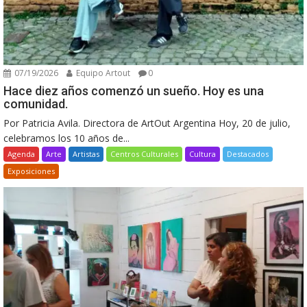
07/19/2026
Equipo Artout
0
Hace diez años comenzó un sueño. Hoy es una
comunidad.
Por Patricia Avila. Directora de ArtOut Argentina Hoy, 20 de julio,
celebramos los 10 años de...
Agenda
Arte
Artistas
Centros Culturales
Cultura
Destacados
Exposiciones