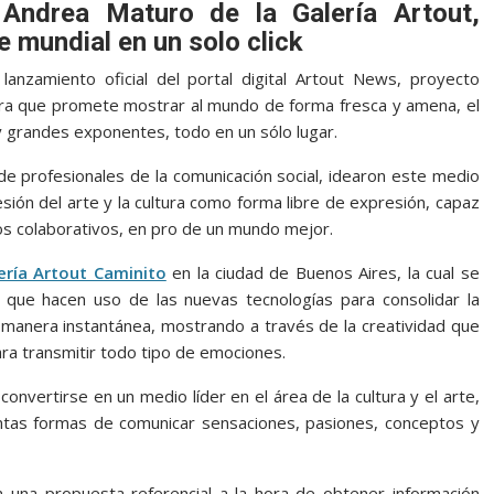
y Andrea Maturo de la Galería Artout,
e mundial en un solo click
anzamiento oficial del portal digital Artout News, proyecto
ultura que promete mostrar al mundo de forma fresca y amena, el
y grandes exponentes, todo en un sólo lugar.
 de profesionales de la comunicación social, idearon este medio
ión del arte y la cultura como forma libre de expresión, capaz
os colaborativos, en pro de un mundo mejor.
ería Artout Caminito
en la ciudad de Buenos Aires, la cual se
 que hacen uso de las nuevas tecnologías para consolidar la
 manera instantánea, mostrando a través de la creatividad que
para transmitir todo tipo de emociones.
nvertirse en un medio líder en el área de la cultura y el arte,
ntas formas de comunicar sensaciones, pasiones, conceptos y
 una propuesta referencial a la hora de obtener información