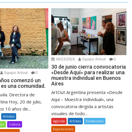
06/23/2026
Equipo Artout
0
30 de junio cierra convocatoria
«Desde Aquí» para realizar una
Equipo Artout
0
muestra individual en Buenos
 años comenzó un
Aires
 es una comunidad.
ArtOut Argentina presenta «Desde
Avila. Directora de
Aquí – Muestra Individual», una
ina Hoy, 20 de julio,
convocatoria dirigida a artistas
s 10 años de...
visuales de todo...
Artistas
Agenda
Artistas
Destacados
les
Cultura
Exposiciones