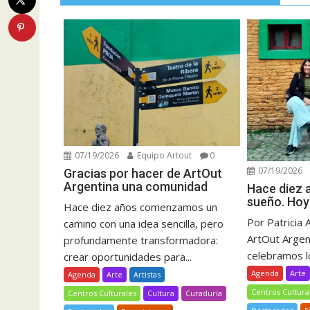
07/19/2026
Equipo Artout
0
07/19/2026
Gracias por hacer de ArtOut
Argentina una comunidad
Hace diez
sueño. Hoy
Hace diez años comenzamos un
Por Patricia 
camino con una idea sencilla, pero
ArtOut Argent
profundamente transformadora:
celebramos lo
crear oportunidades para...
Agenda
Arte
Agenda
Arte
Artistas
Centros Cultura
Centros Culturales
Cultura
Curaduría