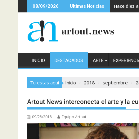
Saltar
Hace diez 
08/09/2026
Últimas Noticias
al
contenido
INICIO
DESTACADOS
ARTE
EXPERIENCI
Tu estas aquí
Inicio
2018
septiembre
2
Artout News interconecta el arte y la c
09/28/2018
Equipo Artout