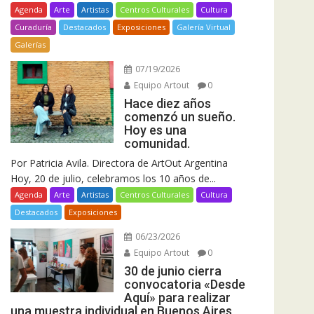
Agenda
Arte
Artistas
Centros Culturales
Cultura
Curaduría
Destacados
Exposiciones
Galería Virtual
Galerías
07/19/2026
Equipo Artout
0
Hace diez años
comenzó un sueño.
Hoy es una
comunidad.
Por Patricia Avila. Directora de ArtOut Argentina
Hoy, 20 de julio, celebramos los 10 años de...
Agenda
Arte
Artistas
Centros Culturales
Cultura
Destacados
Exposiciones
06/23/2026
Equipo Artout
0
30 de junio cierra
convocatoria «Desde
Aquí» para realizar
una muestra individual en Buenos Aires