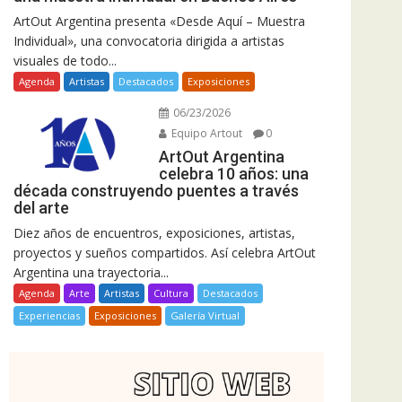
ArtOut Argentina presenta «Desde Aquí – Muestra
Individual», una convocatoria dirigida a artistas
visuales de todo...
Agenda
Artistas
Destacados
Exposiciones
06/23/2026
Equipo Artout
0
ArtOut Argentina
celebra 10 años: una
década construyendo puentes a través
del arte
Diez años de encuentros, exposiciones, artistas,
proyectos y sueños compartidos. Así celebra ArtOut
Argentina una trayectoria...
Agenda
Arte
Artistas
Cultura
Destacados
Experiencias
Exposiciones
Galería Virtual