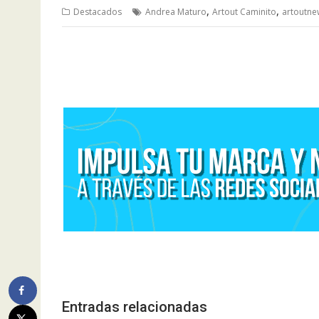
,
,
Destacados
Andrea Maturo
Artout Caminito
artoutne
Navegación
de
entradas
Entradas relacionadas