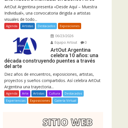
ArtOut Argentina presenta «Desde Aquí – Muestra
Individual», una convocatoria dirigida a artistas
visuales de todo...
Agenda
Artistas
Destacados
Exposiciones
06/23/2026
Equipo Artout
0
ArtOut Argentina
celebra 10 años: una
década construyendo puentes a través
del arte
Diez años de encuentros, exposiciones, artistas,
proyectos y sueños compartidos. Así celebra ArtOut
Argentina una trayectoria...
Agenda
Arte
Artistas
Cultura
Destacados
Experiencias
Exposiciones
Galería Virtual