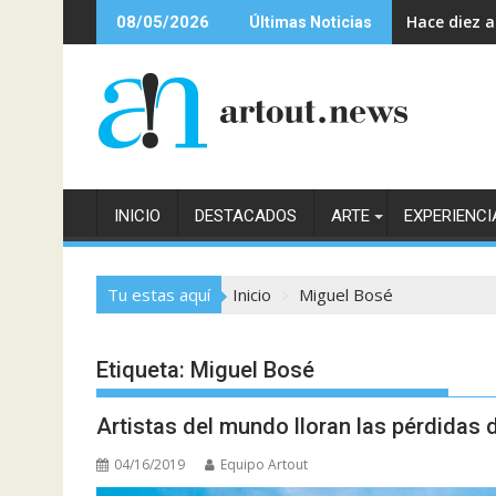
Saltar
Hace diez 
08/05/2026
Últimas Noticias
al
contenido
INICIO
DESTACADOS
ARTE
EXPERIENCI
Tu estas aquí
Inicio
Miguel Bosé
Etiqueta:
Miguel Bosé
Artistas del mundo lloran las pérdidas 
04/16/2019
Equipo Artout