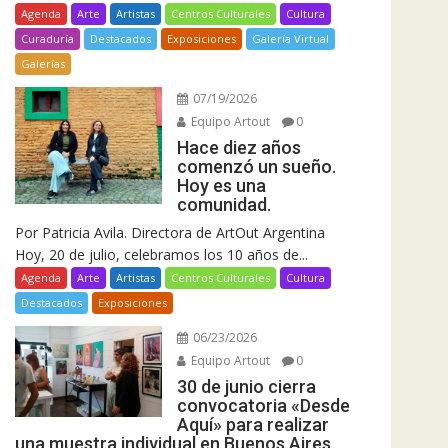
Agenda
Arte
Artistas
Centros Culturales
Cultura
Curaduría
Destacados
Exposiciones
Galería Virtual
Galerías
07/19/2026
Equipo Artout
0
Hace diez años
comenzó un sueño.
Hoy es una
comunidad.
Por Patricia Avila. Directora de ArtOut Argentina
Hoy, 20 de julio, celebramos los 10 años de...
Agenda
Arte
Artistas
Centros Culturales
Cultura
Destacados
Exposiciones
06/23/2026
Equipo Artout
0
30 de junio cierra
convocatoria «Desde
Aquí» para realizar
una muestra individual en Buenos Aires